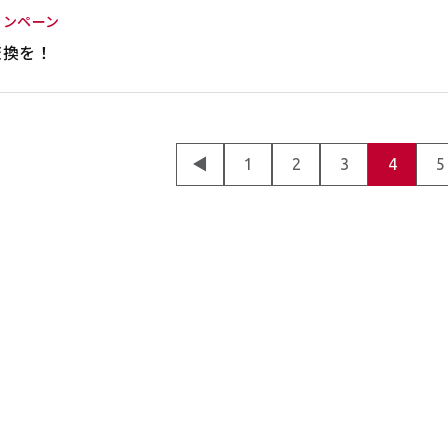
ャンペーン
交換を！
◀
1
2
3
4
5