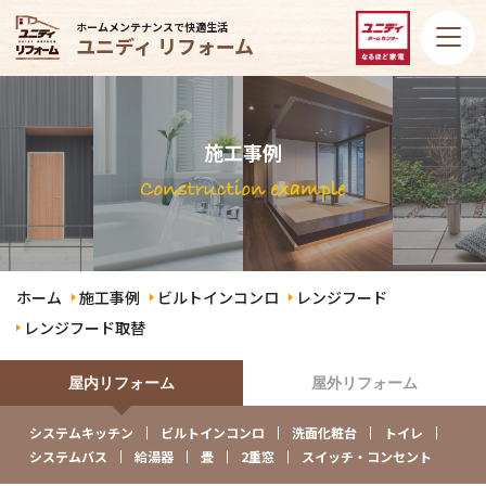
ホームメンテナンスで快適生活
ユニディ リフォーム
施工事例
ホーム
施工事例
ビルトインコンロ
レンジフード
レンジフード取替
屋内リフォーム
屋外リフォーム
システムキッチン
ビルトインコンロ
洗面化粧台
トイレ
システムバス
給湯器
畳
2重窓
スイッチ・コンセント